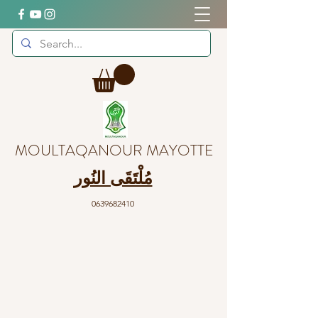
MOULTAQANOUR MAYOTTE
مُلْتَقَى النُور
0639682410