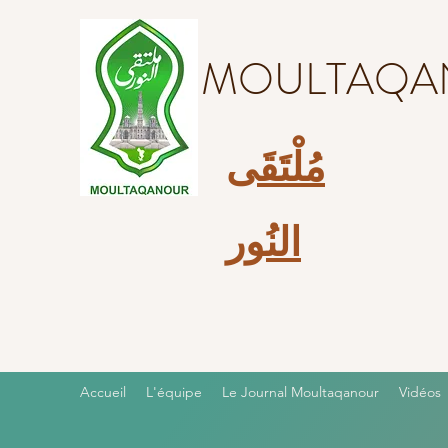
MOULTAQA
مُلْتَقَى
النُور
Accueil
L'équipe
Le Journal Moultaqanour
Vidéos