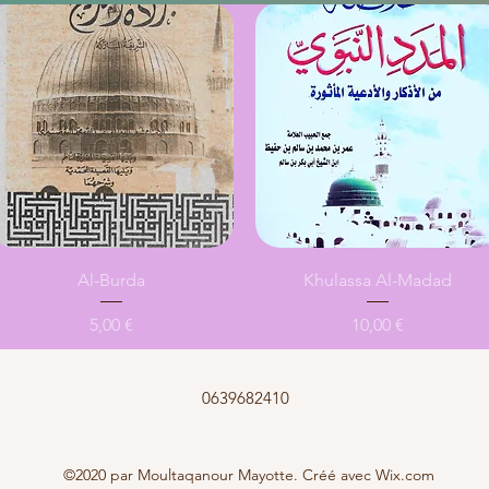
Aperçu rapide
Aperçu rapide
Al-Burda
Khulassa Al-Madad
Prix
Prix
5,00 €
10,00 €
0639682410
©2020 par Moultaqanour Mayotte. Créé avec Wix.com