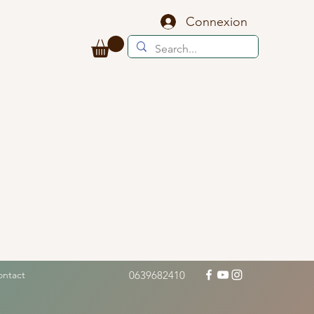
Connexion
ontact
0639682410