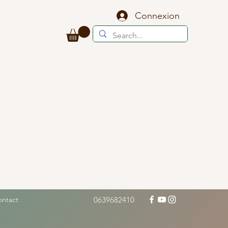
Connexion
ontact
0639682410