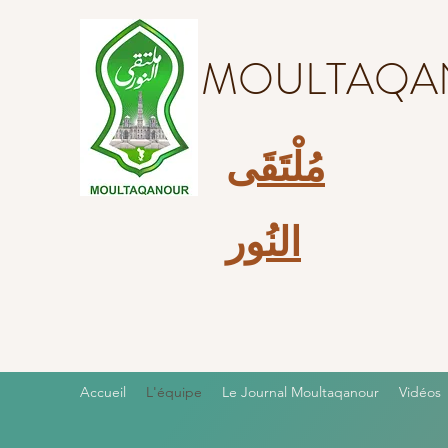
MOULTAQA
مُلْتَقَى
النُور
Accueil
L'équipe
Le Journal Moultaqanour
Vidéos