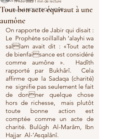
Tous les Postes
19 nov. 2022
1 min de lecture
Tout bon acte équivaut à une
Le Journal MOULTAQANOUR
aumône
On rapporte de Jabir qui disait : 
Le  Prophète soillallah ‘alayhi wa 
sallam avait dit : «Tout acte 
de bienfaisance est considéré 
comme aumône ».  Hadîth 
rapporté par Bukhârî.  Cela 
affirme que la Sadaqa (charité) 
ne  signifie pas seulement le fait 
de donner quelque chose 
hors de richesse,  mais plutôt 
toute bonne action est  
comptée comme un acte de 
charité. Bulûgh Al-Marâm, Ibn 
Hajjar  Al-’Asqalânî.