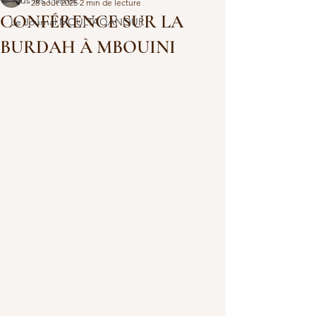
Tous les Postes
28 août 2025
2 min de lecture
CONFÉRENCE SUR LA
Le Journal MOULTAQANOUR
BURDAH À MBOUINI