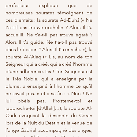
professeur expliqua que de 
nombreuses sourates témoignent de 
ces bienfaits : la sourate Ad-Duhâ (« Ne 
t’a-t-Il pas trouvé orphelin ? Alors Il t’a 
accueilli. Ne t’a-t-Il pas trouvé égaré ? 
Alors Il t’a guidé. Ne t’a-t-Il pas trouvé 
dans le besoin ? Alors Il t’a enrichi. »), la 
sourate Al-‘Alaq (« Lis, au nom de ton 
Seigneur qui a créé, qui a créé l’homme 
d’une adhérence. Lis ! Ton Seigneur est 
le Très Noble, qui a enseigné par la 
plume, a enseigné à l’homme ce qu’il 
ne savait pas. » et à sa fin : « Non ! Ne 
lui obéis pas. Prosterne-toi et 
rapproche-toi [d’Allah]. »), la sourate Al-
Qadr évoquant la descente du Coran 
lors de la Nuit du Destin et la venue de 
l’ange Gabriel accompagné des anges, 