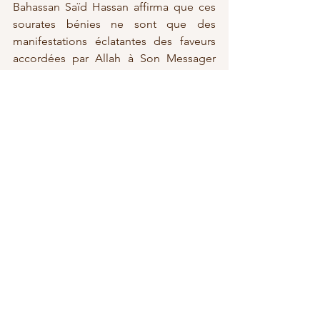
Bahassan Saïd Hassan affirma que ces 
sourates bénies ne sont que des 
manifestations éclatantes des faveurs 
accordées par Allah à Son Messager 
soillallah ‘alayhi wa sallam, et rappela 
que la communauté musulmane est 
appelée à exprimer sa gratitude envers 
Allah par l’évocation, la reconnaissance 
et la multiplication des prières et 
salutations sur le bien-aimé Prophète 
Muhammad soillallah ‘alayhi wa sallam.
Télécharger le journal n°682
Journal Moultaqanour 682
.pdf
Télécharger PDF • 4.20MB