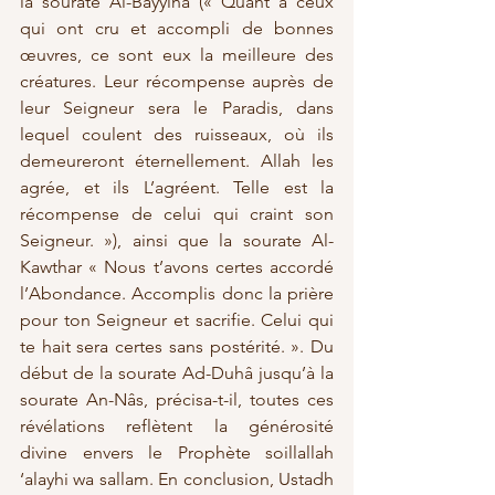
la sourate Al-Bayyina (« Quant à ceux 
qui ont cru et accompli de bonnes 
œuvres, ce sont eux la meilleure des 
créatures. Leur récompense auprès de 
leur Seigneur sera le Paradis, dans 
lequel coulent des ruisseaux, où ils 
demeureront éternellement. Allah les 
agrée, et ils L’agréent. Telle est la 
récompense de celui qui craint son 
Seigneur. »), ainsi que la sourate Al-
Kawthar « Nous t’avons certes accordé 
l’Abondance. Accomplis donc la prière 
pour ton Seigneur et sacrifie. Celui qui 
te hait sera certes sans postérité. ». Du 
début de la sourate Ad-Duhâ jusqu’à la 
sourate An-Nâs, précisa-t-il, toutes ces 
révélations reflètent la générosité 
divine envers le Prophète soillallah 
‘alayhi wa sallam. En conclusion, Ustadh 